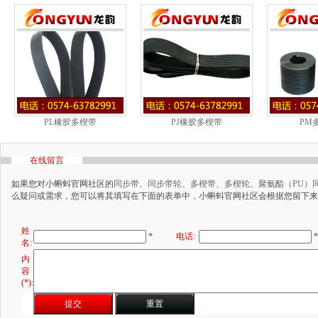
PL橡胶多楔带
PJ橡胶多楔带
PM
在线留言
如果您对小蝌蚪官网社区的
同步带
、
同步带轮
、
多楔带
、
多楔轮
、
聚氨酯（PU）
么疑问或需求，您可以将其填写在下面的表单中，小蝌蚪官网社区会根据您留下来的联
姓
*
电话:
*
名:
内
容
(*):