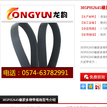
305PH264
【生产材料】
：骨架
【加工设备】
：数
【供货周期】
：1~5
【应用领域】
：医药
305PH2645橡胶多
305PH2645橡胶多
305PH2645橡胶多
大皮带张力；
305PH2645橡胶多楔带规格型号介绍