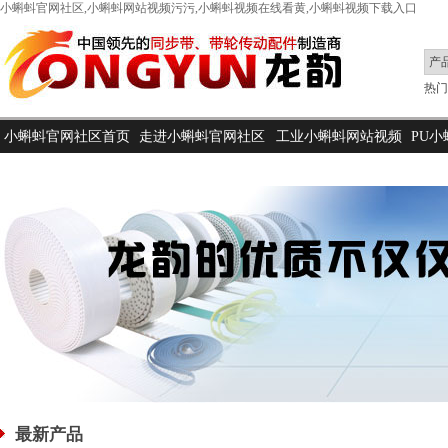
小蝌蚪官网社区,小蝌蚪网站视频污污,小蝌蚪视频在线看黄,小蝌蚪视频下载入口
热门搜
小蝌蚪官网社区首页
走进小蝌蚪官网社区
工业小蝌蚪网站视频
PU
污污
最新产品