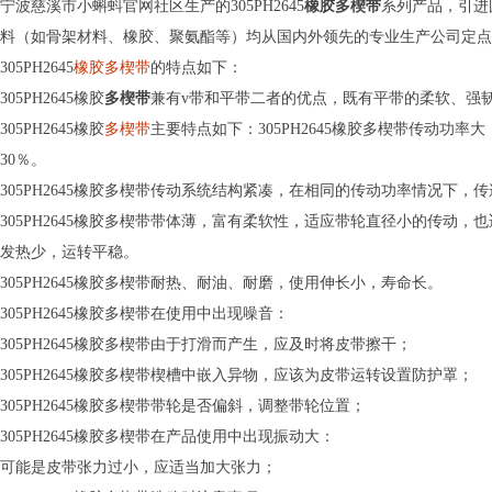
宁波慈溪市小蝌蚪官网社区生产的305PH2645
橡胶多楔带
系列产品，
料（如骨架材料、橡胶、聚氨酯等）均从国内外领先的专业生产公司定点采
305PH2645
橡胶多楔带
的特点如下：
305PH2645橡胶
多楔带
兼有v带和平带二者的优点，既有平带的柔软、强韧的
305PH2645橡胶
多楔带
主要特点如下：305PH2645橡胶多楔带传动
30％。
305PH2645橡胶多楔带传动系统结构紧凑，在相同的传动功率情况下，
305PH2645橡胶多楔带带体薄，富有柔软性，适应带轮直径小的传动，也适应高速
发热少，运转平稳。
305PH2645橡胶多楔带耐热、耐油、耐磨，使用伸长小，寿命长。
305PH2645橡胶多楔带在使用中出现噪音：
305PH2645橡胶多楔带由于打滑而产生，应及时将皮带擦干；
305PH2645橡胶多楔带楔槽中嵌入异物，应该为皮带运转设置防护罩；
305PH2645橡胶多楔带带轮是否偏斜，调整带轮位置；
305PH2645橡胶多楔带在产品使用中出现振动大：
可能是皮带张力过小，应适当加大张力；