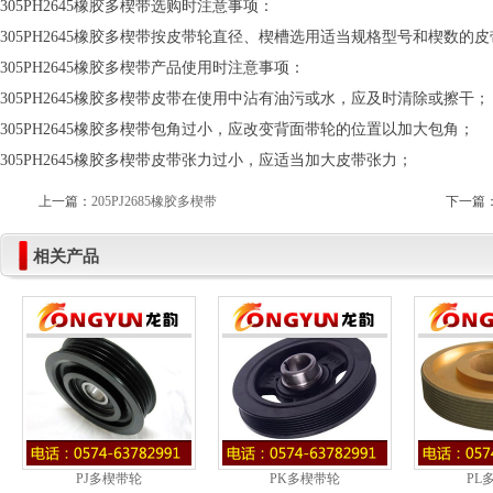
305PH2645橡胶多楔带选购时注意事项：
305PH2645橡胶多楔带按皮带轮直径、楔槽选用适当规格型号和楔数的皮带
305PH2645橡胶多楔带产品使用时注意事项：
305PH2645橡胶多楔带皮带在使用中沾有油污或水，应及时清除或擦干；
305PH2645橡胶多楔带包角过小，应改变背面带轮的位置以加大包角；
305PH2645橡胶多楔带皮带张力过小，应适当加大皮带张力；
上一篇：
205PJ2685橡胶多楔带
下一篇
相关产品
PJ多楔带轮
PK多楔带轮
PL