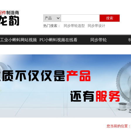
搜索
热门搜索：
同步带轮选型
同步带设计
工业小蝌蚪网站视频
PU小蝌蚪视频在线看
同步带轮
污污
黄
您当前的位置