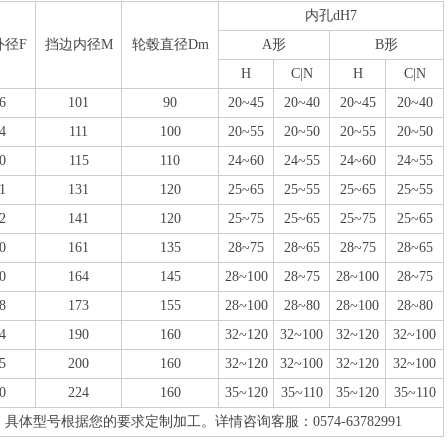
内孔dH7
外径F
挡边内径M
轮毂直径Dm
A形
B形
H
C|N
H
C|N
6
101
90
20~45
20~40
20~45
20~40
4
111
100
20~55
20~50
20~55
20~50
0
115
110
24~60
24~55
24~60
24~55
1
131
120
25~65
25~55
25~65
25~55
2
141
120
25~75
25~65
25~75
25~65
0
161
135
28~75
28~65
28~75
28~65
0
164
145
28~100
28~75
28~100
28~75
8
173
155
28~100
28~80
28~100
28~80
4
190
160
32~120
32~100
32~120
32~100
5
200
160
32~120
32~100
32~120
32~100
0
224
160
35~120
35~110
35~120
35~110
具体型号根据您的要求定制加工。详情咨询客服：0574-63782991