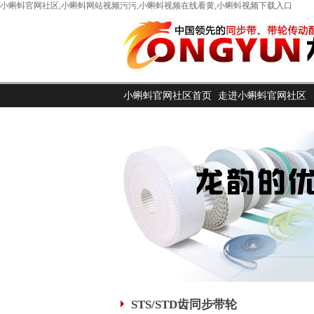
小蝌蚪官网社区,小蝌蚪网站视频污污,小蝌蚪视频在线看黄,小蝌蚪视频下载入口
小蝌蚪官网社区首页
走进小蝌蚪官网社区
STS/STD齿同步带轮