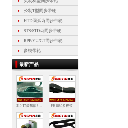
英制梯型同步带轮
公制T型同步带轮
HTD圆弧齿同步带轮
STS/STD齿同步带轮
RPP/YU/GT同步带轮
多楔带轮
最新产品
510-T5聚氨酯PU花纹带
PH1880多楔带