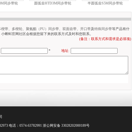
8M同步带轮
圆弧齿HTD3M同步带轮
半圆弧齿S5M同步带轮
多楔带
、
多楔轮
、
聚氨酯（PU）同步带
、
双面齿带
、
开口带
及
特殊同步带
等产品有什
，小蝌蚪官网社区会根据您留下来的联系方式及时和您联系。
(备注：联系方式和需求是必填项)
*
地址:
公司
73 电话：0574-63782991 浙公网安备 33028202000189号