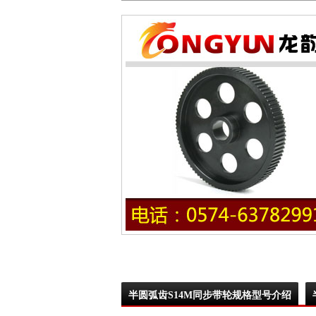
半圆弧齿S14M同步带轮规格型号介绍