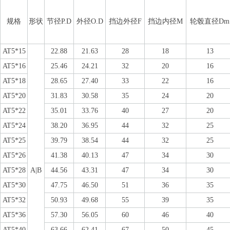
规格
形状
节径P.D
外径O.D
挡边外径F
挡边内径M
轮毂直径Dm
AT5*15
22.88
21.63
28
18
13
AT5*16
25.46
24.21
32
20
16
AT5*18
28.65
27.40
33
22
16
AT5*20
31.83
30.58
35
24
20
AT5*22
35.01
33.76
40
27
20
AT5*24
38.20
36.95
44
32
25
AT5*25
39.79
38.54
44
32
25
AT5*26
41.38
40.13
47
34
30
AT5*28
A|B
44.56
43.31
47
34
30
AT5*30
47.75
46.50
51
36
35
AT5*32
50.93
49.68
55
39
35
AT5*36
57.30
56.05
60
46
40
AT5*40
63.66
62.41
67
50
45