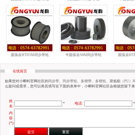
圆弧齿HTD5M同步带轮
半圆弧齿S8M同步带轮
圆弧齿HT
在线留言
如果您对小蝌蚪官网社区的
同步带
、
同步带轮
、
多楔带
、
多楔轮
、
聚氨酯（PU）
么疑问或需求，您可以将其填写在下面的表单中，小蝌蚪官网社区会根据您留下
姓
*
电话:
*
名:
内
容
(*):