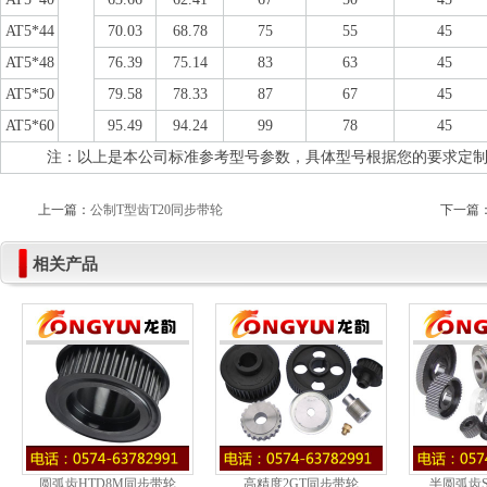
AT5*44
70.03
68.78
75
55
45
AT5*48
76.39
75.14
83
63
45
AT5*50
79.58
78.33
87
67
45
AT5*60
95.49
94.24
99
78
45
注：以上是本公司标准参考型号参数，具体型号根据您的要求定制加工
上一篇：
公制T型齿T20同步带轮
下一篇
相关产品
圆弧齿HTD8M同步带轮
高精度2GT同步带轮
半圆弧齿