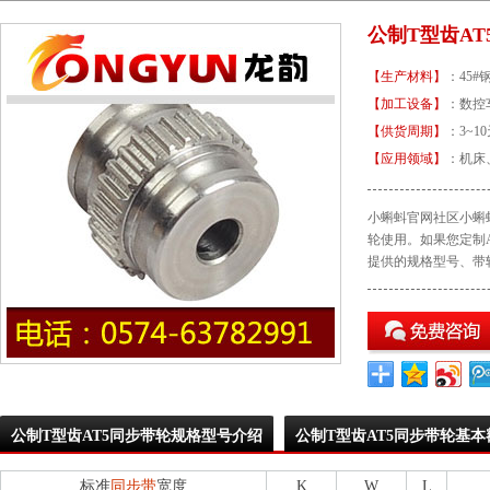
公制T型齿AT
【生产材料】
：4
【加工设备】
：数控
【供货周期】
：3~1
【应用领域】
：机
小蝌蚪官网社区小蝌蚪
轮使用。如果您定
提供的规格型号、带
公制T型齿AT5同步带轮规格型号介绍
公制T型齿AT5同步带轮基
标准
同步带
宽度
K
W
L